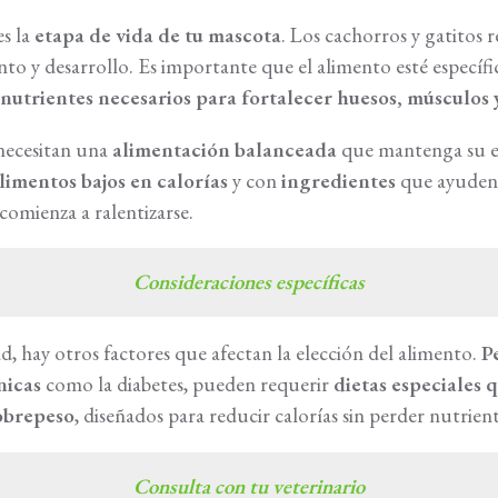
s la
etapa de vida de tu mascota
. Los cachorros y gatitos
nto y desarrollo. Es importante que el alimento esté especí
s
nutrientes necesarios para fortalecer huesos, músculos 
ecesitan una
alimentación balanceada
que mantenga su en
limentos bajos en calorías
y con
ingredientes
que ayuden
comienza a ralentizarse.
Consideraciones específicas
d, hay otros factores que afectan la elección del alimento.
P
ónicas
como la diabetes, pueden requerir
dietas especiales 
obrepeso
, diseñados para reducir calorías sin perder nutrient
Consulta con tu veterinario